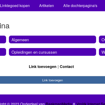
Linktegoed kopen
Artikelen
Alle dochterpagina's
ina
Algemeen
O
Opleidingen en cursussen
W
Link toevoegen
Contact
Link toevoegen
ight © 2023 Onderdeel van
BaakmanMedia
&
Vrolijk Internet S