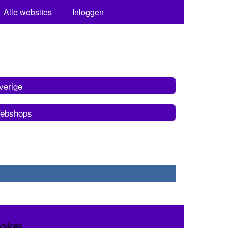
Alle websites
Inloggen
verige
ebshops
ervices